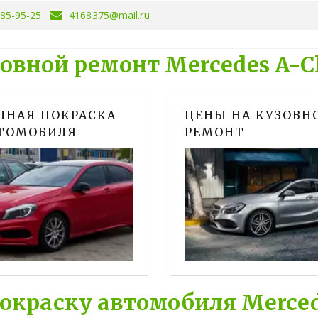
085-95-25
4168375@mail.ru
овной ремонт Mercedes A-C
ЛНАЯ ПОКРАСКА
ЦЕНЫ НА КУЗОВН
ТОМОБИЛЯ
РЕМОНТ
окраску автомобиля Merced